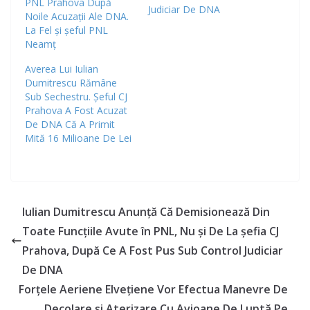
PNL Prahova După
Judiciar De DNA
Noile Acuzații Ale DNA.
La Fel și șeful PNL
Neamț
Averea Lui Iulian
Dumitrescu Rămâne
Sub Sechestru. Șeful CJ
Prahova A Fost Acuzat
De DNA Că A Primit
Mită 16 Milioane De Lei
Iulian Dumitrescu Anunţă Că Demisionează Din
Toate Funcţiile Avute în PNL, Nu și De La șefia CJ
Prahova, După Ce A Fost Pus Sub Control Judiciar
De DNA
Forțele Aeriene Elvețiene Vor Efectua Manevre De
Decolare și Aterizare Cu Avioane De Luptă Pe