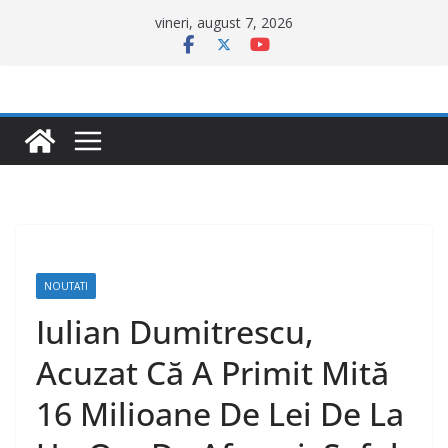
Sari
vineri, august 7, 2026
la
conținut
NOUTATI
Iulian Dumitrescu,
Acuzat Că A Primit Mită
16 Milioane De Lei De La