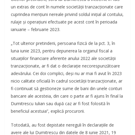
un extras de cont în numele societăţii tranzacţionate care
cuprindea menţiuni nereale privind soldul iniţial al contului,
rulaje şi operaţiuni efectuate pe acest cont în perioada
ianuarie – februarie 2023.
„Tot ulterior pretinderii, persoana fizică de la pct. 3, în
luna iunie 2023, pentru depunerea la organul fiscal a
situaţiilor financiare aferente anului 2022 ale societăţii
tranzacţionate, ar fi dat o declaraţie necorespunzătoare
adevărului. Cei doi complici, deşi nu ar mai fi avut în 2023
nicio calitate oficială în cadrul societăţii tranzacţionate, ar
fi continuat să gestioneze sume de bani din unele conturi
bancare ale acesteia, din care o parte ar fi ajuns în final la
Dumitrescu Iulian sau după caz ar fi fost folosită în
beneficiul acestuia”, explică procurorii.
Totodată, au fost depistate nereguli în declarațiile de
avere ale lui Dumitrescu din datele de 8 iunie 2021, 19