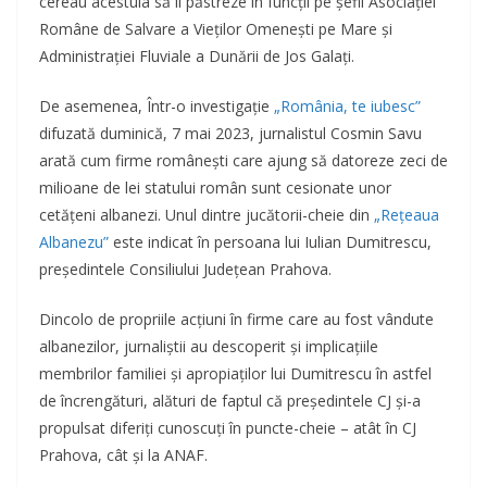
cereau acestuia să îi păstreze în funcții pe șefii Asociației
Române de Salvare a Vieților Omenești pe Mare și
Administrației Fluviale a Dunării de Jos Galați.
De asemenea, Într-o investigație
„România, te iubesc”
difuzată duminică, 7 mai 2023, jurnalistul Cosmin Savu
arată cum firme românești care ajung să datoreze zeci de
milioane de lei statului român sunt cesionate unor
cetățeni albanezi. Unul dintre jucătorii-cheie din
„Rețeaua
Albanezu”
este indicat în persoana lui Iulian Dumitrescu,
președintele Consiliului Județean Prahova.
Dincolo de propriile acțiuni în firme care au fost vândute
albanezilor, jurnaliștii au descoperit și implicațiile
membrilor familiei și apropiaților lui Dumitrescu în astfel
de încrengături, alături de faptul că președintele CJ și-a
propulsat diferiți cunoscuți în puncte-cheie – atât în CJ
Prahova, cât și la ANAF.