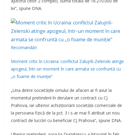
ajutorul celor 2 complici, suma totală de 16.210.000 de
lei”, spune DNA.
Recomandări
Moment critic în Ucraina: conflictul Zalujnîi-Zelenski atinge
apogeul, într-un moment în care armata se confruntă cu
„o foame de muniție”
„Una dintre societățile omului de afaceri ar fi avut la
momentul pretinderii în derulare un contract cu CJ
Prahova, iar ulterior achiziționării societății comerciale de
la persoana fizică de la pct. 3 i s-ar mai fi atribuit un nou
contract de lucrări cu beneficiar CJ Prahova”, spune DNA.
Ulterior pretinderii, sora lui Dumitrescu a întocmit în fals