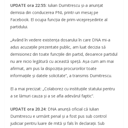
UPDATE ora 22:55:
Iulian Dumitrescu și-a anunțat
demisia din conducerea PNL printr-un mesaj pe
Facebook. El ocupa funcția de prim-vicepreşedinte al
partidului.
„Având în vedere existența dosarului în care DNA mi-a
adus acuzațiile prezentate public, am luat decizia să
demisionez din toate funcţiile din partid, deoarece partidul
nu are nicio legătură cu această speță. Așa cum am mai
afirmat, am pus la dispoziţia procurorilor toate
informaţiile şi datele solicitate”, a transmis Dumitrescu.
El a mai precizat: „Colaborez cu instituţiile statului pentru
a se lămuri cauza și a se afla adevărul faptic”.
UPDATE ora 20.24:
DNA anunță oficial că Iulian
Dumitrescu e urmărit penal și a fost pus sub control
judiciar pentru luare de mită și fals în declarații. Sub