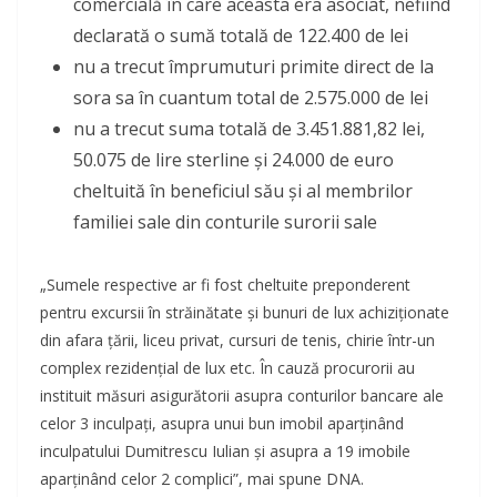
comercială în care aceasta era asociat, nefiind
declarată o sumă totală de 122.400 de lei
nu a trecut împrumuturi primite direct de la
sora sa în cuantum total de 2.575.000 de lei
nu a trecut suma totală de 3.451.881,82 lei,
50.075 de lire sterline și 24.000 de euro
cheltuită în beneficiul său și al membrilor
familiei sale din conturile surorii sale
„Sumele respective ar fi fost cheltuite preponderent
pentru excursii în străinătate și bunuri de lux achiziționate
din afara țării, liceu privat, cursuri de tenis, chirie într-un
complex rezidențial de lux etc. În cauză procurorii au
instituit măsuri asigurătorii asupra conturilor bancare ale
celor 3 inculpați, asupra unui bun imobil aparținând
inculpatului Dumitrescu Iulian și asupra a 19 imobile
aparținând celor 2 complici”, mai spune DNA.