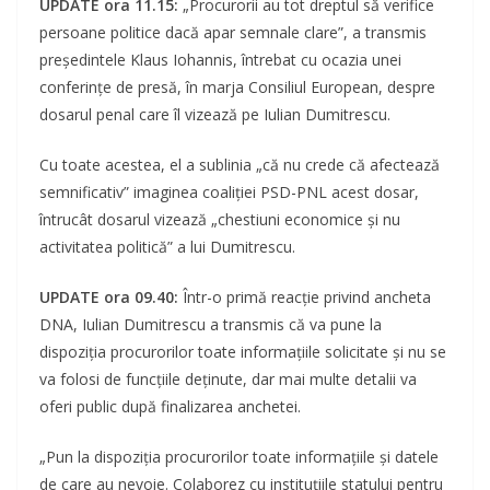
UPDATE ora 11.15:
„Procurorii au tot dreptul să verifice
persoane politice dacă apar semnale clare”, a transmis
președintele Klaus Iohannis, întrebat cu ocazia unei
conferințe de presă, în marja Consiliul European, despre
dosarul penal care îl vizează pe Iulian Dumitrescu.
Cu toate acestea, el a sublinia „că nu crede că afectează
semnificativ” imaginea coaliției PSD-PNL acest dosar,
întrucât dosarul vizează „chestiuni economice și nu
activitatea politică” a lui Dumitrescu.
UPDATE ora 09.40:
Într-o primă reacție privind ancheta
DNA, Iulian Dumitrescu a transmis că va pune la
dispoziția procurorilor toate informațiile solicitate și nu se
va folosi de funcțiile deținute, dar mai multe detalii va
oferi public după finalizarea anchetei.
„Pun la dispoziţia procurorilor toate informaţiile şi datele
de care au nevoie. Colaborez cu instituţiile statului pentru