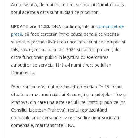
Acolo se află, de mai multe ore, şi sora lui Dumitrescu, şi
soţul acesteia care sunt audiați de procurori.
UPDATE ora 11.30:
DNA confirmă, într-un
comunicat de
presă
, că face cercetări într-o cauză penală ce vizează
suspiciuni privind săvârșirea unor infracțiuni de corupție și
fals, săvârșite începând din 2020 și până în prezent, de
către funcționari publici în legătură cu exercitarea
atribuțiilor de serviciu, fără a-l numi direct pe Iulian
Dumitrescu.
Procurorii au efectuat percheziții domiciliare în 19 locații
situate pe raza municipiului București și a județelor Ilfov și
Prahova, din care una este sediul unei instituții publice (nr.
Consiliul Județean Prahova), restul reprezentând
domiciliile unor persoane fizice și sediile unor societăți
comerciale, mai transmite DNA.