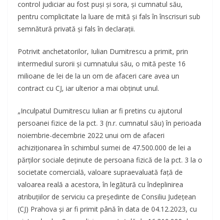
control judiciar au fost puși și sora, și cumnatul său,
pentru complicitate la luare de mită și fals în înscrisuri sub
semnătură privată și fals în declarații.
Potrivit anchetatorilor, Iulian Dumitrescu a primit, prin
intermediul surorii și cumnatului său, o mită peste 16
milioane de lei de la un om de afaceri care avea un
contract cu CJ, iar ulterior a mai obţinut unul.
„Inculpatul Dumitrescu Iulian ar fi pretins cu ajutorul
persoanei fizice de la pct. 3 (n.r. cumnatul său) în perioada
noiembrie-decembrie 2022 unui om de afaceri
achiziționarea în schimbul sumei de 47.500.000 de lei a
părților sociale deținute de persoana fizică de la pct. 3 la o
societate comercială, valoare supraevaluată față de
valoarea reală a acestora, în legătură cu îndeplinirea
atribuțiilor de serviciu ca președinte de Consiliu Județean
(CJ) Prahova și ar fi primit până în data de 04.12.2023, cu