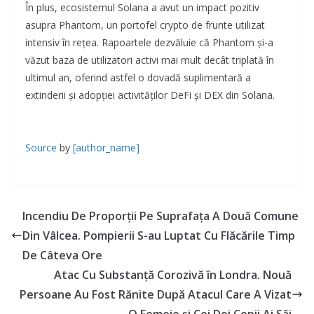
În plus, ecosistemul Solana a avut un impact pozitiv
asupra Phantom, un portofel crypto de frunte utilizat
intensiv în rețea. Rapoartele dezvăluie că Phantom și-a
văzut baza de utilizatori activi mai mult decât triplată în
ultimul an, oferind astfel o dovadă suplimentară a
extinderii și adopției activităților DeFi și DEX din Solana.
Source
by
[author_name]
Incendiu De Proporții Pe Suprafața A Două Comune
Din Vâlcea. Pompierii S-au Luptat Cu Flăcările Timp
De Câteva Ore
Atac Cu Substanță Corozivă în Londra. Nouă
Persoane Au Fost Rănite După Atacul Care A Vizat
O Femeie și Cei Doi Copii Ai Săi