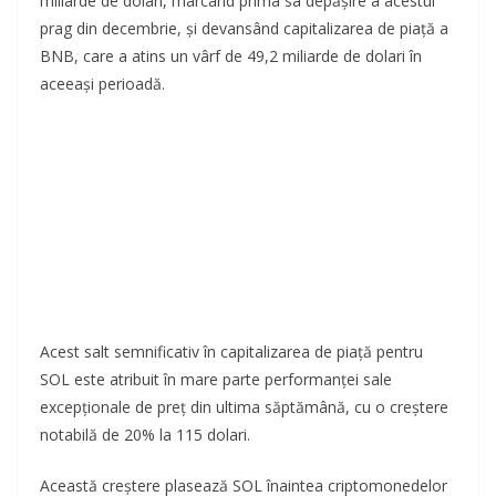
miliarde de dolari, marcând prima sa depășire a acestui
prag din decembrie, și devansând capitalizarea de piață a
BNB, care a atins un vârf de 49,2 miliarde de dolari în
aceeași perioadă.
Acest salt semnificativ în capitalizarea de piață pentru
SOL este atribuit în mare parte performanței sale
excepționale de preț din ultima săptămână, cu o creștere
notabilă de 20% la 115 dolari.
Această creștere plasează SOL înaintea criptomonedelor