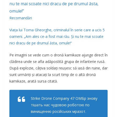
Recomandări
Viaţa lui Toma Gheorghe, criminalul în serie care a ucis 5
oameni. „Am ales ce-a fost mai rău. Şi nu te mai scoate
nici dracu de pe drumul ăsta, omule!”
Pe imagini se vede cum o dronă kamikaze ajunge direct în
clădirea unde se afla adăpostită grupa de infanterie rusă.
După explozie, câțiva soldați reușesc să iasă din ruine, dar
sunt urmăriţi şi atacați la scurt timp de o altă dronă
kamikaze, arată sursa citată.
Strike Drone Company 47 ОМБр знову
тішать нас чудовою роботою по
винищенню російських мразот.