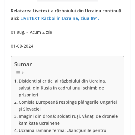
Relatarea Livetext a războiului din Ucraina continuă
aici:
LIVETEXT Război în Ucraina, ziua 891.
01 aug. – Acum 2 zile
01-08-2024
Sumar
Disidenți și critici ai războiului din Ucraina,
salvați din Rusia în cadrul unui schimb de
prizonieri
Comisia Europeană respinge plângerile Ungariei
și Slovaciei
Imagini din dronă: soldați ruși, vânați de dronele
kamikaze ucrainene
Ucraina rămâne fermă: „Sancţiunile pentru