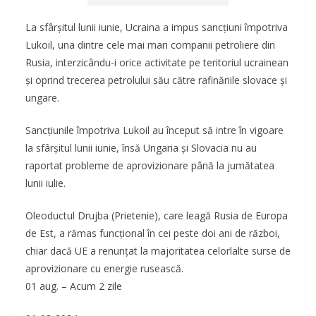
La sfârşitul lunii iunie, Ucraina a impus sancţiuni împotriva
Lukoil, una dintre cele mai mari companii petroliere din
Rusia, interzicându-i orice activitate pe teritoriul ucrainean
şi oprind trecerea petrolului său către rafinăriile slovace şi
ungare.
Sancţiunile împotriva Lukoil au început să intre în vigoare
la sfârşitul lunii iunie, însă Ungaria şi Slovacia nu au
raportat probleme de aprovizionare până la jumătatea
lunii iulie.
Oleoductul Drujba (Prietenie), care leagă Rusia de Europa
de Est, a rămas funcţional în cei peste doi ani de război,
chiar dacă UE a renunţat la majoritatea celorlalte surse de
aprovizionare cu energie rusească.
01 aug. – Acum 2 zile