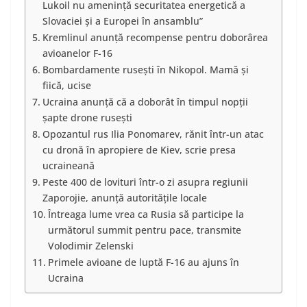
Lukoil nu ameninţă securitatea energetică a
Slovaciei şi a Europei în ansamblu”
Kremlinul anunță recompense pentru doborârea
avioanelor F-16
Bombardamente rusești în Nikopol. Mamă și
fiică, ucise
Ucraina anunță că a doborât în timpul nopții
șapte drone rusești
Opozantul rus Ilia Ponomarev, rănit într-un atac
cu dronă în apropiere de Kiev, scrie presa
ucraineană
Peste 400 de lovituri într-o zi asupra regiunii
Zaporojie, anunță autoritățile locale
Întreaga lume vrea ca Rusia să participe la
următorul summit pentru pace, transmite
Volodimir Zelenski
Primele avioane de luptă F-16 au ajuns în
Ucraina