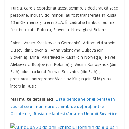
Turcia, care a coordonat acest schimb, a declarat că zece
persoane, inclusiv doi minori, au fost transferate în Rusia,
13 în Germania şi trei în SUA. În cadrul schimbului au mai
fost implicate Polonia, Slovenia, Norvegia şi Belarus.
Spionii Vadim Krasikov (din Germania), Artiom Viktorovici
Dulţev (din Slovenia), Anna Valerievna Dulţeva (din
Slovenia), Mihail Valerievici Mikuşin (din Norvegia), Pavel
Alekseevici Rubţov (din Polonia) și Vadim Konoşenok (din
SUA), plus hackerul Roman Selezniov (din SUA) și
presupusul antreprenor Vladislav Kliuşin (din SUA) s-au
întors în Rusia.
Mai multe detalii aici:
Lista persoanelor eliberate în
cadrul celui mai mare schimb de deţinuţi între
Occident și Rusia de la destrămarea Uniunii Sovietice