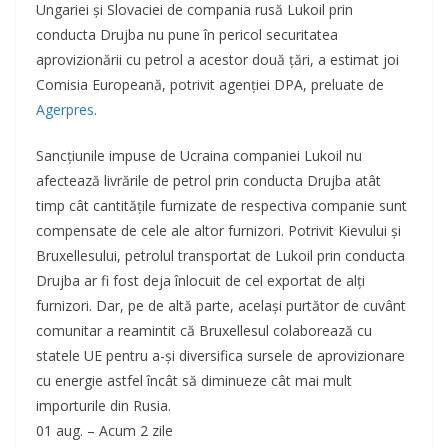
Ungariei şi Slovaciei de compania rusă Lukoil prin
conducta Drujba nu pune în pericol securitatea
aprovizionării cu petrol a acestor două ţări, a estimat joi
Comisia Europeană, potrivit agenţiei DPA, preluate de
Agerpres
.
Sancţiunile impuse de Ucraina companiei Lukoil nu
afectează livrările de petrol prin conducta Drujba atât
timp cât cantităţile furnizate de respectiva companie sunt
compensate de cele ale altor furnizori. Potrivit Kievului şi
Bruxellesului, petrolul transportat de Lukoil prin conducta
Drujba ar fi fost deja înlocuit de cel exportat de alţi
furnizori. Dar, pe de altă parte, acelaşi purtător de cuvânt
comunitar a reamintit că Bruxellesul colaborează cu
statele UE pentru a-şi diversifica sursele de aprovizionare
cu energie astfel încât să diminueze cât mai mult
importurile din Rusia.
01 aug. – Acum 2 zile