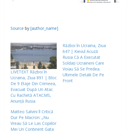
Source
by
[author_name]
Război în Ucraina, Ziua
647 | Kievul Acuză
Rusia Că A Executat
Soldaţi Ucraineni Care
Voiau Să Se Predea.
LIVETEXT Război în
Ultimele Detalii De Pe
Ucraina, Ziua 891 | Bloc
Front
De 9 Etaje Din Crimeea,
Evacuat După Un Atac
Cu Rachetă ATACMS,
Anunță Rusia
Matteo Salvini îl Critică
Dur Pe Macron: „Nu
Vreau Să Le Las Copiilor
Mei Un Continent Gata