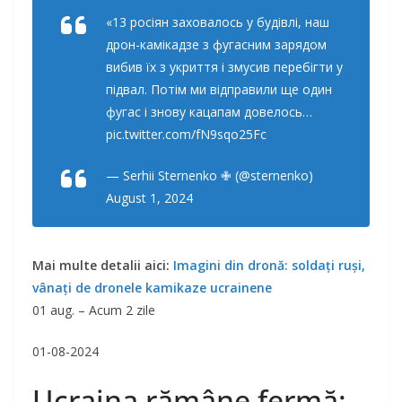
«13 росіян заховалось у будівлі, наш
дрон-камікадзе з фугасним зарядом
вибив їх з укриття і змусив перебігти у
підвал. Потім ми відправили ще один
фугас і знову кацапам довелось…
pic.twitter.com/fN9sqo25Fc
— Serhii Sternenko ✙ (@sternenko)
August 1, 2024
Mai multe detalii aici:
Imagini din dronă: soldați ruși,
vânați de dronele kamikaze ucrainene
01 aug. – Acum 2 zile
01-08-2024
Ucraina rămâne fermă: