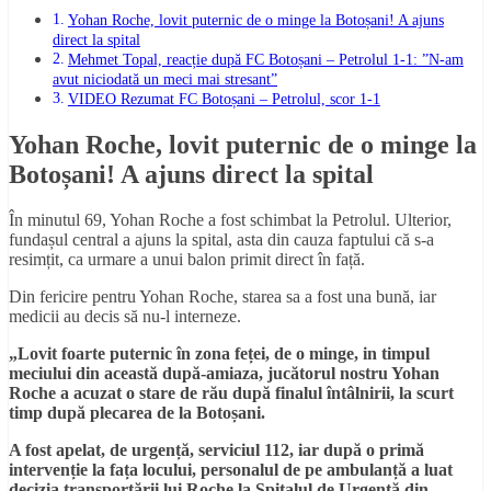
Yohan Roche, lovit puternic de o minge la Botoșani! A ajuns
direct la spital
Mehmet Topal, reacție după FC Botoșani – Petrolul 1-1: ”N-am
avut niciodată un meci mai stresant”
VIDEO Rezumat FC Botoșani – Petrolul, scor 1-1
Yohan Roche, lovit puternic de o minge la
Botoșani! A ajuns direct la spital
În minutul 69, Yohan Roche a fost schimbat la Petrolul. Ulterior,
fundașul central a ajuns la spital, asta din cauza faptului că s-a
resimțit, ca urmare a unui balon primit direct în față.
Din fericire pentru Yohan Roche, starea sa a fost una bună, iar
medicii au decis să nu-l interneze.
„Lovit foarte puternic în zona feței, de o minge, in timpul
meciului din această după-amiaza, jucătorul nostru Yohan
Roche a acuzat o stare de rău după finalul întâlnirii, la scurt
timp după plecarea de la Botoșani.
A fost apelat, de urgență, serviciul 112, iar după o primă
intervenție la fața locului, personalul de pe ambulanță a luat
decizia transportării lui Roche la Spitalul de Urgență din