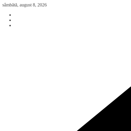
Sari
sâmbătă, august 8, 2026
la
conținut