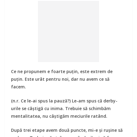
Ce ne propunem e foarte puțin, este extrem de
puțin. Este urât pentru noi, dar nu avem ce să
facem.
(n.r. Ce le-ai spus la pauză?) Le-am spus că derby-
urile se câștigă cu inima. Trebuie să schimbăm
mentalitatea, nu câștigăm meciurile ratând.
După trei etape avem două puncte, mi-e și rușine să