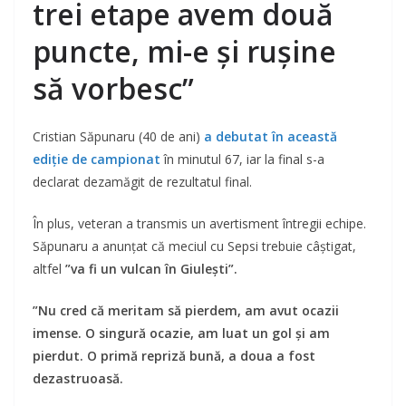
trei etape avem două
puncte, mi-e și rușine
să vorbesc”
Cristian Săpunaru (40 de ani)
a debutat în această
ediție de campionat
în minutul 67, iar la final s-a
declarat dezamăgit de rezultatul final.
În plus, veteran a transmis un avertisment întregii echipe.
Săpunaru a anunțat că meciul cu Sepsi trebuie câștigat,
altfel
”va fi un vulcan în Giulești”.
”Nu cred că meritam să pierdem, am avut ocazii
imense. O singură ocazie, am luat un gol și am
pierdut. O primă repriză bună, a doua a fost
dezastruoasă.