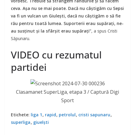
vorbesc. Trebuie să strângem rândurile și să facem
ceva. Așa nu se mai poate. Dacă nu câștigăm cu Sepsi
va fi un vulcan un Giulești, dacă nu câștigăm o să fie
rău pentru toată lumea. Suporterii erau supărați, ne-
au susținut și la sfârșit erau supărați”
, a spus Cristi
Săpunaru.
VIDEO cu rezumatul
partidei
Clasamanet SuperLiga, etapa 3 / Captură Digi
Sport
Etichete:
liga 1
,
rapid
,
petrolul
,
cristi sapunaru
,
superliga
,
giuelști